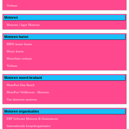
Verhuur
Motoren
Motoren | Jager Motoren
Motoren huren
BMW motor huren
Motor huren
Motorfiets verhuur
Verhuur
Motoren noord-brabant
MotoPort Den Bosch
MotoPort Veldhoven - Motoren
Van sleeuwen motoren
Motoren organisaties
ERP Software Motoren & Generatoren
Internationale koepelorganisaties