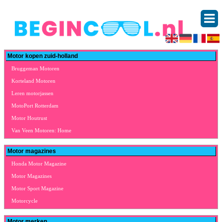
Motor kopen zuid-holland
Bruggeman Motoren
Korteland Motoren
Leren motorjassen
MotoPort Rotterdam
Motor Houtrust
Van Veen Motoren: Home
Motor magazines
Honda Motor Magazine
Motor Magazines
Motor Sport Magazine
Motorcycle
Motor merken